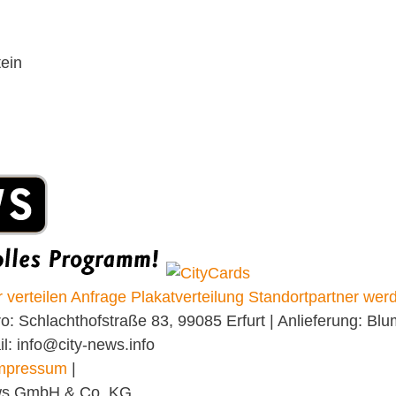
ein
 verteilen
Anfrage Plakatverteilung
Standortpartner wer
 Schlachthofstraße 83, 99085 Erfurt | Anlieferung: Blu
il: info@city-news.info
mpressum
|
ews GmbH & Co. KG