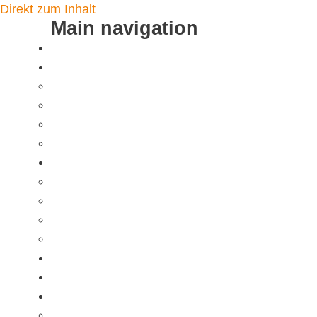
Direkt zum Inhalt
Main navigation
Startseite
Logistikleistungen
Flyer verteilen
CityCards
Plakatverteilung
Toilettenplakate
Service & Angebot
Fotodoku
Standortpartner werden
Kundenmeinungen
Leistungen
CityNews Blog
Referenzen
Unternehmen
Team / Kontakt