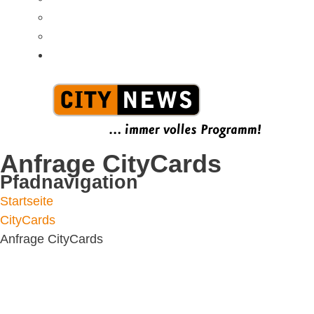
Jobs / Praktika
FAQs
News
Anfrage CityCards
Pfadnavigation
Startseite
CityCards
Anfrage CityCards