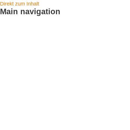
Direkt zum Inhalt
Main navigation
Startseite
Logistikleistungen
Flyer verteilen
CityCards
Plakatverteilung
Toilettenplakate
Service & Angebot
Fotodoku
Standortpartner werden
Kundenmeinungen
Leistungen
CityNews Blog
Referenzen
Unternehmen
Team / Kontakt