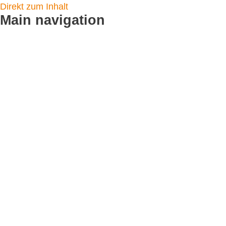
Direkt zum Inhalt
Main navigation
Startseite
Logistikleistungen
Flyer verteilen
CityCards
Plakatverteilung
Toilettenplakate
Service & Angebot
Fotodoku
Standortpartner werden
Kundenmeinungen
Leistungen
CityNews Blog
Referenzen
Unternehmen
Team / Kontakt