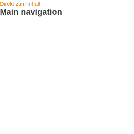
Direkt zum Inhalt
Main navigation
Startseite
Logistikleistungen
Flyer verteilen
CityCards
Plakatverteilung
Toilettenplakate
Service & Angebot
Fotodoku
Standortpartner werden
Kundenmeinungen
Leistungen
CityNews Blog
Referenzen
Unternehmen
Team / Kontakt