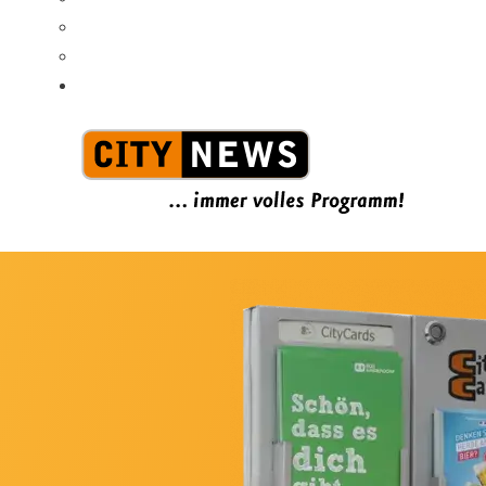
Jobs / Praktika
FAQs
News