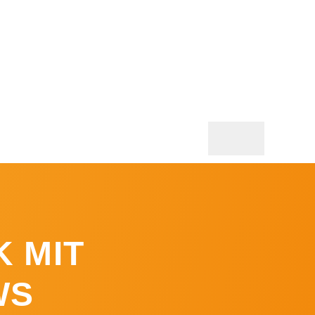
K MIT
WS