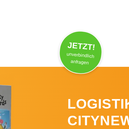
JETZT!
unverbindlich
anfragen
LOGISTI
CITYNE