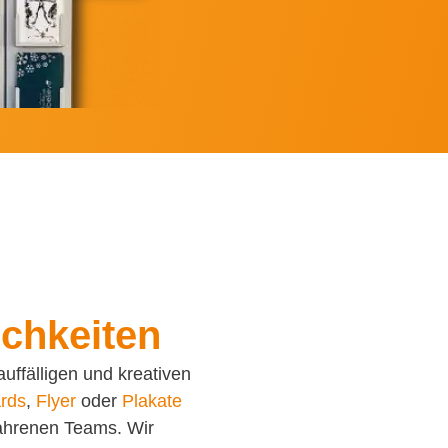
ichkeiten
auffälligen und kreativen
rds
,
Flyer
oder
Plakate
fahrenen Teams. Wir