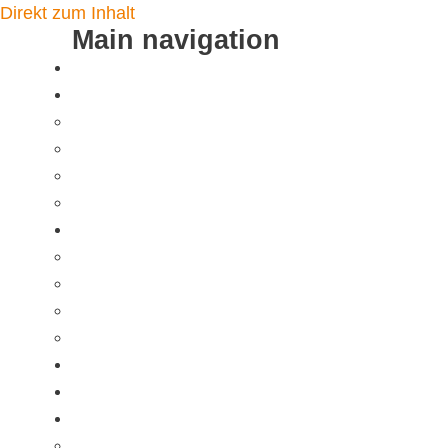
Direkt zum Inhalt
Main navigation
Startseite
Logistikleistungen
Flyer verteilen
CityCards
Plakatverteilung
Toilettenplakate
Service & Angebot
Fotodoku
Standortpartner werden
Kundenmeinungen
Leistungen
CityNews Blog
Referenzen
Unternehmen
Team / Kontakt