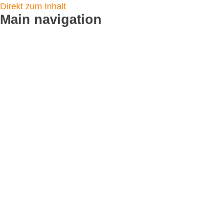
Direkt zum Inhalt
Main navigation
Startseite
Logistikleistungen
Flyer verteilen
CityCards
Plakatverteilung
Toilettenplakate
Service & Angebot
Fotodoku
Standortpartner werden
Kundenmeinungen
Leistungen
CityNews Blog
Referenzen
Unternehmen
Team / Kontakt