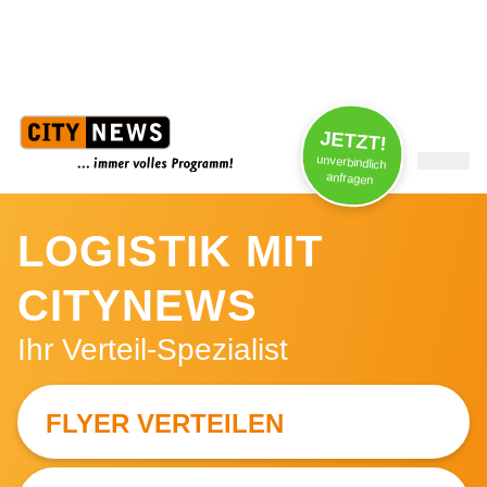
Jobs / Praktika
FAQs
News
JETZT!
unverbindlich
anfragen
LOGISTIK MIT
CITYNEWS
Ihr Verteil-Spezialist
FLYER VERTEILEN