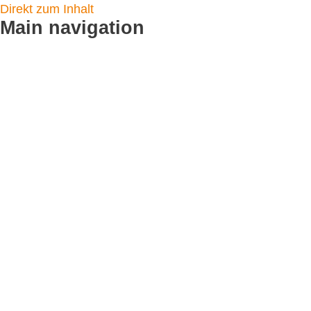
Direkt zum Inhalt
Main navigation
Startseite
Logistikleistungen
Flyer verteilen
CityCards
Plakatverteilung
Toilettenplakate
Service & Angebot
Fotodoku
Standortpartner werden
Kundenmeinungen
Leistungen
CityNews Blog
Referenzen
Unternehmen
Team / Kontakt