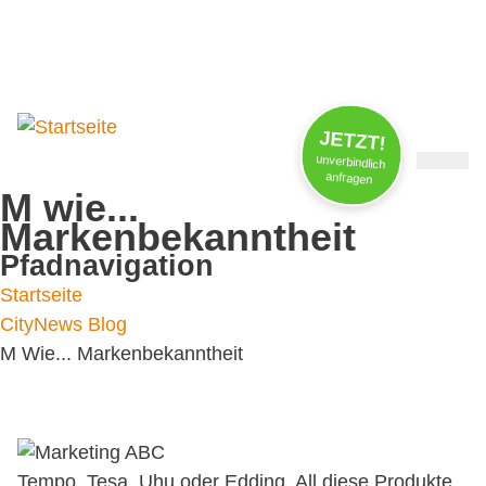
Jobs / Praktika
FAQs
News
JETZT!
unverbindlich
anfragen
M wie...
Markenbekanntheit
Pfadnavigation
Startseite
CityNews Blog
M Wie... Markenbekanntheit
Tempo, Tesa, Uhu oder Edding. All diese Produkte